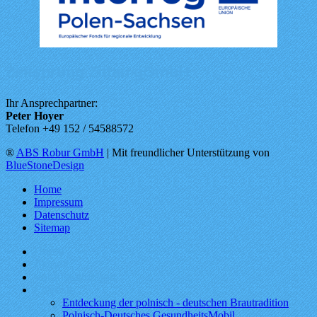
Zeitsprung Zittau gGmbH
Ihr Ansprechpartner:
Peter Hoyer
Telefon +49 152 / 54588572
®
ABS Robur GmbH
| Mit freundlicher Unterstützung von
BlueStoneDesign
Home
Impressum
Datenschutz
Sitemap
Home
Aktuell
Veranstaltungen
Projekte
Entdeckung der polnisch - deutschen Brautradition
Polnisch-Deutsches GesundheitsMobil