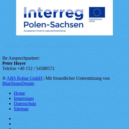
Zeitsprung Zittau gGmbH
Ihr Ansprechpartner:
Peter Hoyer
Telefon +49 152 / 54588572
®
ABS Robur GmbH
| Mit freundlicher Unterstützung von
BlueStoneDesign
Home
Impressum
Datenschutz
Sitemap
Home
Aktuell
Veranstaltungen