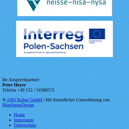
Zeitsprung Zittau gGmbH
Ihr Ansprechpartner:
Peter Hoyer
Telefon +49 152 / 54588572
®
ABS Robur GmbH
| Mit freundlicher Unterstützung von
BlueStoneDesign
Home
Impressum
Datenschutz