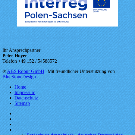
Zeitsprung Zittau gGmbH
Ihr Ansprechpartner:
Peter Hoyer
Telefon +49 152 / 54588572
®
ABS Robur GmbH
| Mit freundlicher Unterstützung von
BlueStoneDesign
Home
Impressum
Datenschutz
Sitemap
Home
Aktuell
Veranstaltungen
Projekte