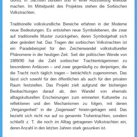
Görlitz in Sachsen bündeln und in einer Ausstellung erlebbar
machen.
Im Mittelpunkt des Projektes stehen die Sorbischen
Volkstrachten.
Traditionelle volkskundliche Bereiche erfahren in der Moderne
neue Bedeutungen. Es entstehen neue Symbolebenen, die zwar
auf traditionelle Muster zurückgehen, deren Symbolgehalt sich
aber geändert hat. Das Tragen der sorbischen Volkstrachten ist
ein Paradebeispiel für den Zeichenwandel volkskultureller
Phänomene in der heutigen Zeit. Seit der politischen Wende von
1989/90 hat die Zahl sorbischer Trachtenträgerinnen zu
besonderen Anlässen – und zwar gegenläufig zu denjenigen, die
die Tracht noch täglich tragen – beträchtlich zugenommen. Das
lässt sich sowohl für den öffentlichen als auch für den privaten
Raum feststellen. Das Projekt zielt aufgrund der bisherigen
Beobachtungen darauf ab, den Wandel von ehemals
alltagskulturellen Erscheinungen zum erinnerten Kulturerbe zu
reflektieren und den Mechanismen zu folgen, mit denen
„Vergangenheit“ in die „Gegenwart“ hinein-getragen wird. Das
bezieht sich nicht nur auf so genannte Truhentrachten, sondern
schließt z. T. die noch im Alltag getragenen Volkstrachten ein,
deren Anzahl in den letzten Jahren stark gesunken ist.