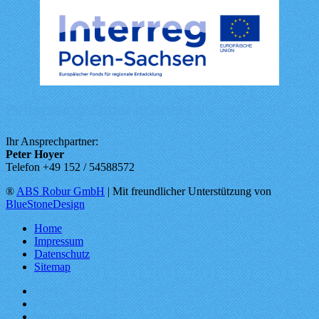
Zeitsprung Zittau gGmbH
Ihr Ansprechpartner:
Peter Hoyer
Telefon +49 152 / 54588572
®
ABS Robur GmbH
| Mit freundlicher Unterstützung von
BlueStoneDesign
Home
Impressum
Datenschutz
Sitemap
Home
Aktuell
Veranstaltungen